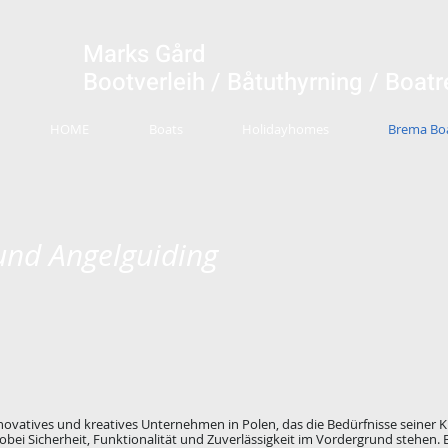
Marks Gård
Bootverleih / Båtuthyrning / Boatr
HOME
Boats
Holidayhomes
Brema Boa
und Angelguiding
 innovatives und kreatives Unternehmen in Polen, das die Bedürfnisse seiner 
obei Sicherheit, Funktionalität und Zuverlässigkeit im Vordergrund stehen