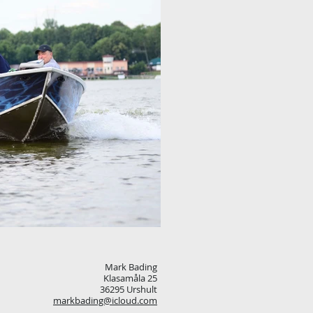
Mark Bading
Klasamåla 25
36295 Urshult
markbading@icloud.com