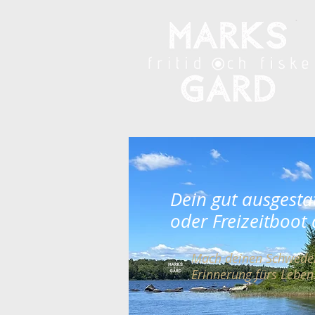
Dein gut ausgestat
oder Freizeitboot
Mach deinen Schweden
Erinnerung fürs Leben