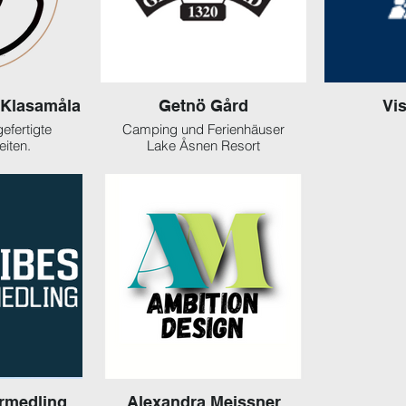
Klasamåla
Getnö Gård
Vi
efertigte
Camping und Ferienhäuser
iten.
Lake Åsnen Resort
örmedling
Alexandra Meissner