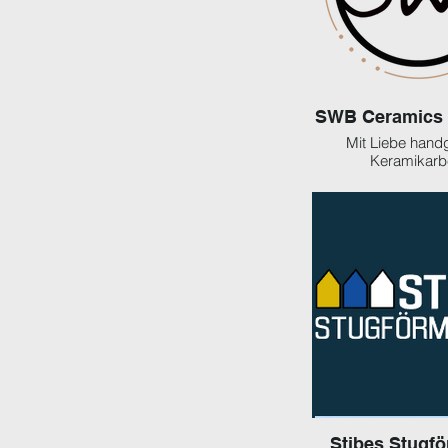
SWB Ceramics 
Mit Liebe handg
Keramikarbe
Stibes Stugf