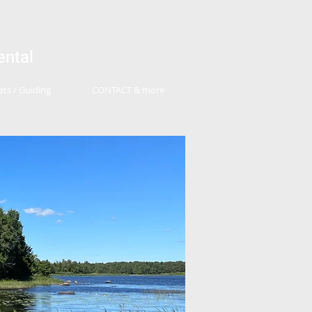
ental
ts / Guiding
CONTACT & more