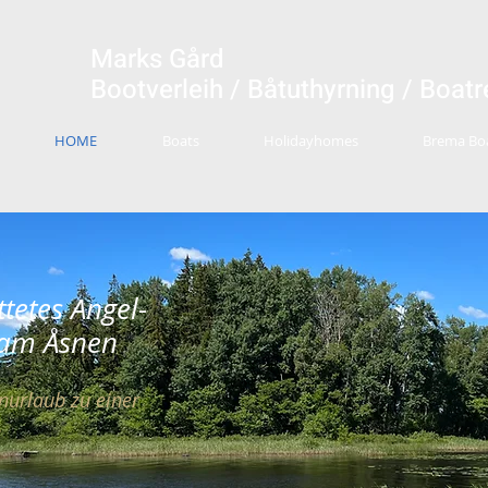
Marks Gård
Bootverleih / Båtuthyrning / Boatr
HOME
Boats
Holidayhomes
Brema Boa
tetes Angel-
 am Åsnen
urlaub zu einer
.